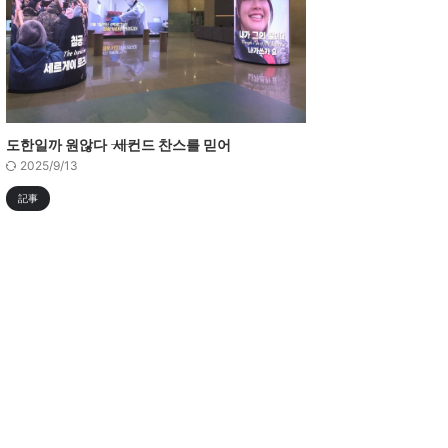
도한일까 원않다 ―― 세컨드 찬스를 믿어
2025/9/13
記事