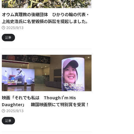
オウム真理教の後継団体 ひかりの輪の代表・
上祐史浩氏に名誉毀損の訴訟を提起しました。
2025/9/13
記事
映画「それでも私は Though I'm His
Daughter」 韓国映画祭にて特別賞を受賞！
2025/9/13
記事