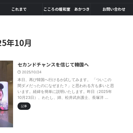
これまで
こころの暖和室 あかつき
お問い合わせ
5年10月
セカンドチャンスを信じて――韓国へ
2025/10/24
本日、再び韓国へ行けるか試してみます。 「ついこの
間ダメだったのになぜまた？」と思われる方も多いと思
います。経緯を簡単に説明いたします。昨日（2025年
10月23日）、わたし、姉、松井武弁護士、長塚洋 ...
記事