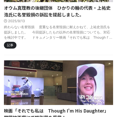
オウム真理教の後継団体 ひかりの輪の代表・上祐史
浩氏に名誉毀損の訴訟を提起しました。
2025/9/13
終わらない名誉毀損 度重なる名誉毀損に耐えかねて、上祐史浩氏を
提訴しました。 今回提訴したもの以外の名誉毀損についても、対応
を検討中です。 ドキュメンタリー映画『それでも私は Though I’ ...
記事
映画「それでも私は Though I'm His Daughter」