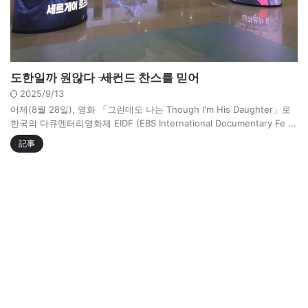
도한일까 원않다 ―― 세컨드 찬스를 믿어
2025/9/13
어제(8월 28일), 영화 「그런데도 나는 Though I'm His Daughter」로
한국의 다큐멘터리영화제 EIDF (EBS International Documentary Fe ...
記事