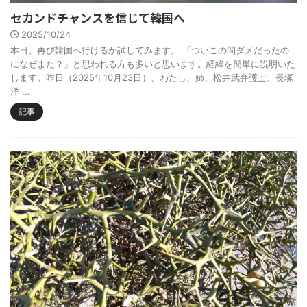
セカンドチャンスを信じて――韓国へ
2025/10/24
本日、再び韓国へ行けるか試してみます。 「ついこの間ダメだったの
になぜまた？」と思われる方も多いと思います。経緯を簡単に説明いた
します。昨日（2025年10月23日）、わたし、姉、松井武弁護士、長塚
洋 ...
記事