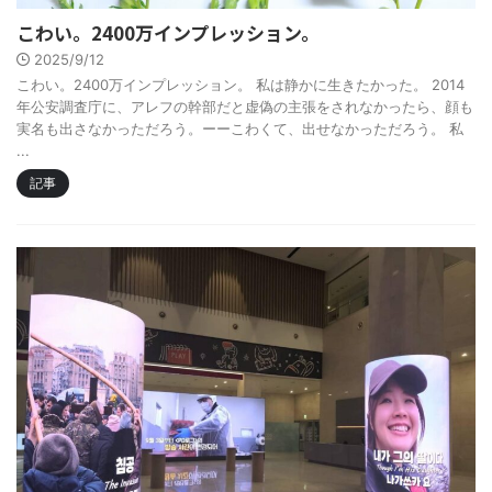
こわい。2400万インプレッション。
2025/9/12
こわい。2400万インプレッション。 私は静かに生きたかった。 2014
年公安調査庁に、アレフの幹部だと虚偽の主張をされなかったら、顔も
実名も出さなかっただろう。ーーこわくて、出せなかっただろう。 私
...
記事