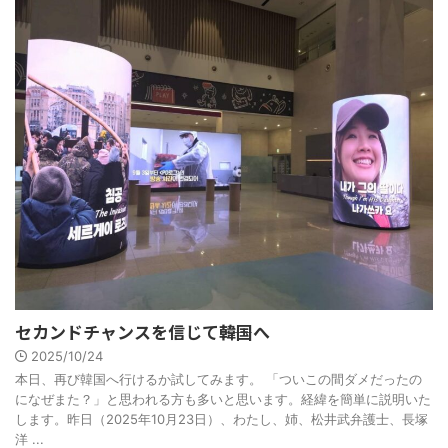
セカンドチャンスを信じて――韓国へ
2025/10/24
本日、再び韓国へ行けるか試してみます。 「ついこの間ダメだったの
になぜまた？」と思われる方も多いと思います。経緯を簡単に説明いた
します。昨日（2025年10月23日）、わたし、姉、松井武弁護士、長塚
洋 ...