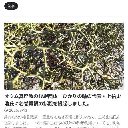
記事
オウム真理教の後継団体 ひかりの輪の代表・上祐史
浩氏に名誉毀損の訴訟を提起しました。
2025/9/13
終わらない名誉毀損 度重なる名誉毀損に耐えかねて、上祐史浩氏を
提訴しました。 今回提訴したもの以外の名誉毀損についても、対応