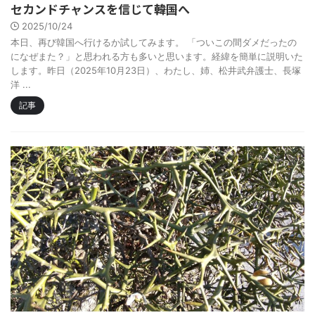
セカンドチャンスを信じて――韓国へ
2025/10/24
本日、再び韓国へ行けるか試してみます。 「ついこの間ダメだったの
になぜまた？」と思われる方も多いと思います。経緯を簡単に説明いた
します。昨日（2025年10月23日）、わたし、姉、松井武弁護士、長塚
洋 ...
記事