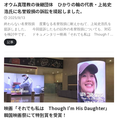
オウム真理教の後継団体 ひかりの輪の代表・上祐史
浩氏に名誉毀損の訴訟を提起しました。
2025/9/13
終わらない名誉毀損 度重なる名誉毀損に耐えかねて、上祐史浩氏を
提訴しました。 今回提訴したもの以外の名誉毀損についても、対応
を検討中です。 ドキュメンタリー映画『それでも私は Though I’ ...
記事
映画「それでも私は Though I'm His Daughter」
韓国映画祭にて特別賞を受賞！