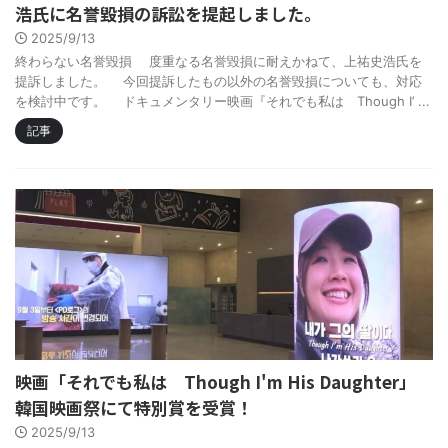
浩氏に名誉毀損の訴訟を提起しました。
2025/9/13
終わらない名誉毀損 度重なる名誉毀損に耐えかねて、上祐史浩氏を
提訴しました。 今回提訴したもの以外の名誉毀損についても、対応
を検討中です。 ドキュメンタリー映画『それでも私は Though I’ ...
記事
映画「それでも私は Though I'm His Daughter」
韓国映画祭にて特別賞を受賞！
2025/9/13