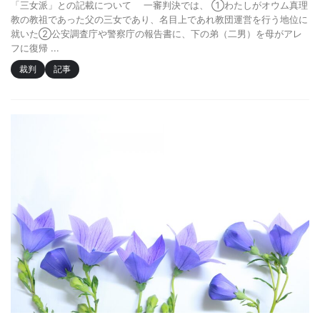
「三女派」との記載について 一審判決では、 ①わたしがオウム真理
教の教祖であった父の三女であり、名目上であれ教団運営を行う地位に
就いた②公安調査庁や警察庁の報告書に、下の弟（二男）を母がアレ
フに復帰 ...
裁判
記事