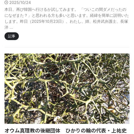
2025/10/24
本日、再び韓国へ行けるか試してみます。 「ついこの間ダメだったの
になぜまた？」と思われる方も多いと思います。経緯を簡単に説明いた
します。昨日（2025年10月23日）、わたし、姉、松井武弁護士、長塚
洋 ...
記事
オウム真理教の後継団体 ひかりの輪の代表・上祐史