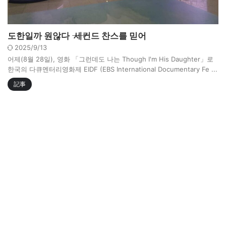
도한일까 원않다 ―― 세컨드 찬스를 믿어
2025/9/13
어제(8월 28일), 영화 「그런데도 나는 Though I'm His Daughter」로
한국의 다큐멘터리영화제 EIDF (EBS International Documentary Fe ...
記事